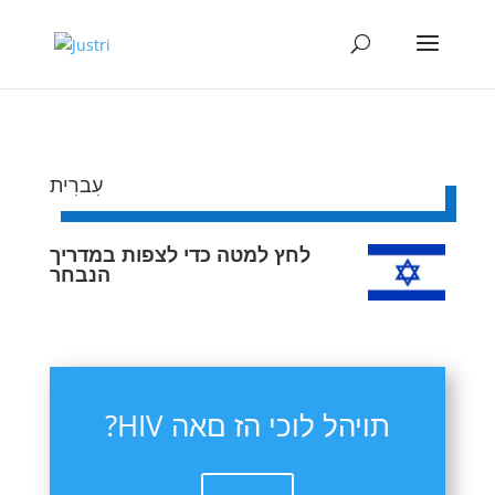
עִברִית
לחץ למטה כדי לצפות במדריך
הנבחר
?HIV תויהל לוכי הז םאה