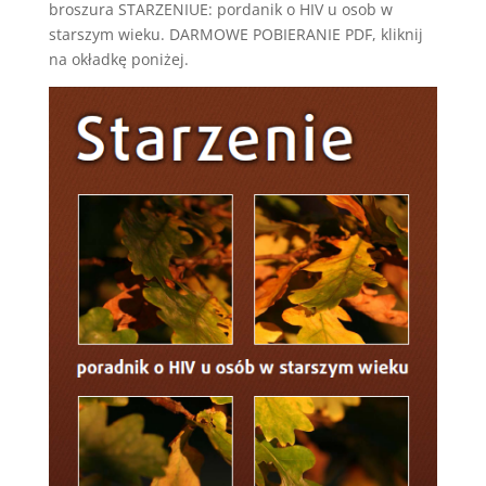
broszura STARZENIUE: pordanik o HIV u osob w
starszym wieku. DARMOWE POBIERANIE PDF, kliknij
na okładkę poniżej.