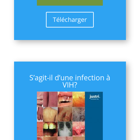
Télécharger
S’agit-il d’une infection à
VIH?